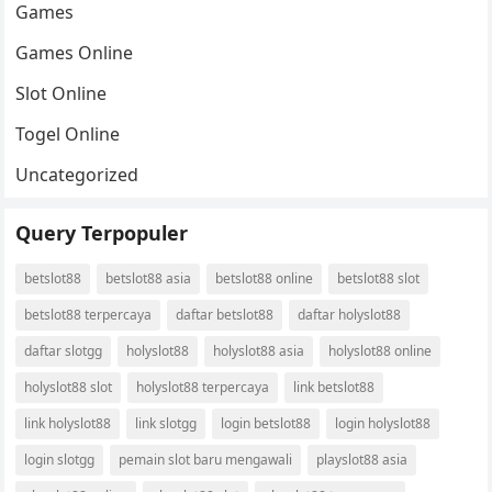
Games
Games Online
Slot Online
Togel Online
Uncategorized
Query Terpopuler
betslot88
betslot88 asia
betslot88 online
betslot88 slot
betslot88 terpercaya
daftar betslot88
daftar holyslot88
daftar slotgg
holyslot88
holyslot88 asia
holyslot88 online
holyslot88 slot
holyslot88 terpercaya
link betslot88
link holyslot88
link slotgg
login betslot88
login holyslot88
login slotgg
pemain slot baru mengawali
playslot88 asia