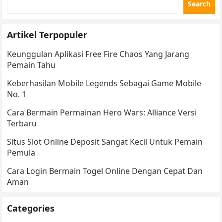
Search
Artikel Terpopuler
Keunggulan Aplikasi Free Fire Chaos Yang Jarang
Pemain Tahu
Keberhasilan Mobile Legends Sebagai Game Mobile
No. 1
Cara Bermain Permainan Hero Wars: Alliance Versi
Terbaru
Situs Slot Online Deposit Sangat Kecil Untuk Pemain
Pemula
Cara Login Bermain Togel Online Dengan Cepat Dan
Aman
Categories