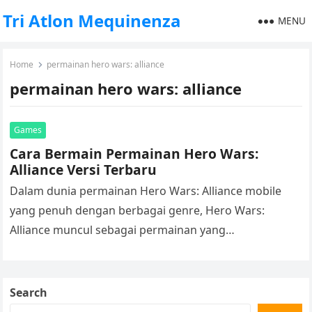
Tri Atlon Mequinenza
MENU
Home
permainan hero wars: alliance
permainan hero wars: alliance
Games
Cara Bermain Permainan Hero Wars:
Alliance Versi Terbaru
Dalam dunia permainan Hero Wars: Alliance mobile
yang penuh dengan berbagai genre, Hero Wars:
Alliance muncul sebagai permainan yang
menyuguhkan pengalaman bermain yang unik dan
mendebarkan. Dikembangkan…
Search