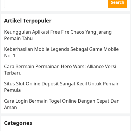
Search
Artikel Terpopuler
Keunggulan Aplikasi Free Fire Chaos Yang Jarang
Pemain Tahu
Keberhasilan Mobile Legends Sebagai Game Mobile
No. 1
Cara Bermain Permainan Hero Wars: Alliance Versi
Terbaru
Situs Slot Online Deposit Sangat Kecil Untuk Pemain
Pemula
Cara Login Bermain Togel Online Dengan Cepat Dan
Aman
Categories