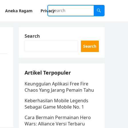
Aneka Ragam
Privacy
Search
Search
Artikel Terpopuler
Keunggulan Aplikasi Free Fire
Chaos Yang Jarang Pemain Tahu
Keberhasilan Mobile Legends
Sebagai Game Mobile No. 1
Cara Bermain Permainan Hero
Wars: Alliance Versi Terbaru