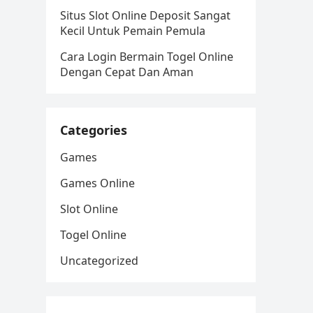
Situs Slot Online Deposit Sangat
Kecil Untuk Pemain Pemula
Cara Login Bermain Togel Online
Dengan Cepat Dan Aman
Categories
Games
Games Online
Slot Online
Togel Online
Uncategorized