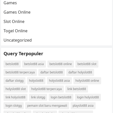
Games
Games Online
Slot Online
Togel Online
Uncategorized
Query Terpopuler
betslot88
betslot88 asia
betslot88 online
betslot88 slot
betslot88 terpercaya
daftar betslot88
daftar holyslot88
daftar slotgg
holyslot88
holyslot88 asia
holyslot88 online
holyslot88 slot
holyslot88 terpercaya
link betslot88
link holyslot88
link slotgg
login betslot88
login holyslot88
login slotgg
pemain slot baru mengawali
playslot88 asia