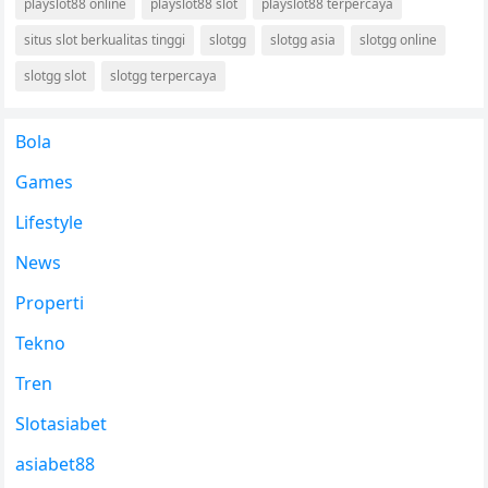
playslot88 online
playslot88 slot
playslot88 terpercaya
situs slot berkualitas tinggi
slotgg
slotgg asia
slotgg online
slotgg slot
slotgg terpercaya
Bola
Games
Lifestyle
News
Properti
Tekno
Tren
Slotasiabet
asiabet88