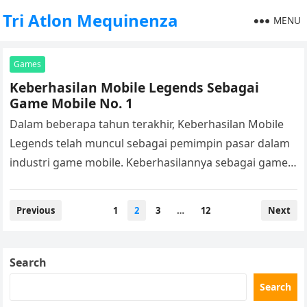
Tri Atlon Mequinenza
MENU
Games
Keberhasilan Mobile Legends Sebagai
Game Mobile No. 1
Dalam beberapa tahun terakhir, Keberhasilan Mobile
Legends telah muncul sebagai pemimpin pasar dalam
industri game mobile. Keberhasilannya sebagai game
nomor satu tidak terlepas dari berbagai faktor yang…
Posts
Previous
1
2
3
…
12
Next
pagination
Search
Search