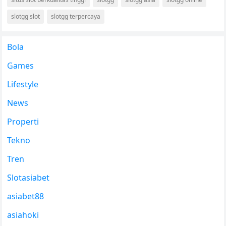
slotgg slot
slotgg terpercaya
Bola
Games
Lifestyle
News
Properti
Tekno
Tren
Slotasiabet
asiabet88
asiahoki