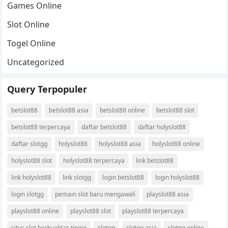
Games Online
Slot Online
Togel Online
Uncategorized
Query Terpopuler
betslot88
betslot88 asia
betslot88 online
betslot88 slot
betslot88 terpercaya
daftar betslot88
daftar holyslot88
daftar slotgg
holyslot88
holyslot88 asia
holyslot88 online
holyslot88 slot
holyslot88 terpercaya
link betslot88
link holyslot88
link slotgg
login betslot88
login holyslot88
login slotgg
pemain slot baru mengawali
playslot88 asia
playslot88 online
playslot88 slot
playslot88 terpercaya
situs slot berkualitas tinggi
slotgg
slotgg asia
slotgg online