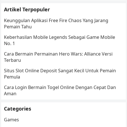
Artikel Terpopuler
Keunggulan Aplikasi Free Fire Chaos Yang Jarang
Pemain Tahu
Keberhasilan Mobile Legends Sebagai Game Mobile
No. 1
Cara Bermain Permainan Hero Wars: Alliance Versi
Terbaru
Situs Slot Online Deposit Sangat Kecil Untuk Pemain
Pemula
Cara Login Bermain Togel Online Dengan Cepat Dan
Aman
Categories
Games