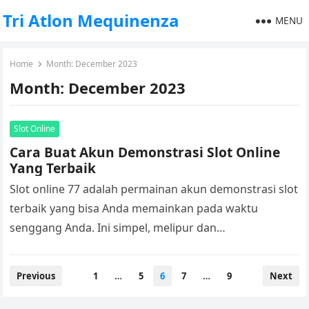
Tri Atlon Mequinenza
MENU
Home
Month:
December 2023
Month:
December 2023
Slot Online
Cara Buat Akun Demonstrasi Slot Online
Yang Terbaik
Slot online 77 adalah permainan akun demonstrasi slot
terbaik yang bisa Anda memainkan pada waktu
senggang Anda. Ini simpel, melipur dan
menggembirakan. Dengan feature bonusnya yang
hebat,…
Posts
Previous
1
…
5
6
7
…
9
Next
pagination