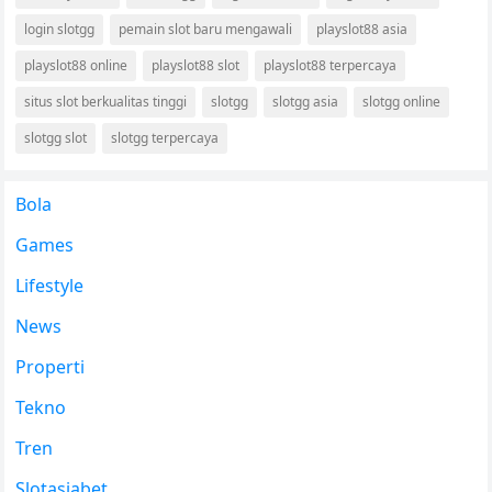
login slotgg
pemain slot baru mengawali
playslot88 asia
playslot88 online
playslot88 slot
playslot88 terpercaya
situs slot berkualitas tinggi
slotgg
slotgg asia
slotgg online
slotgg slot
slotgg terpercaya
Bola
Games
Lifestyle
News
Properti
Tekno
Tren
Slotasiabet